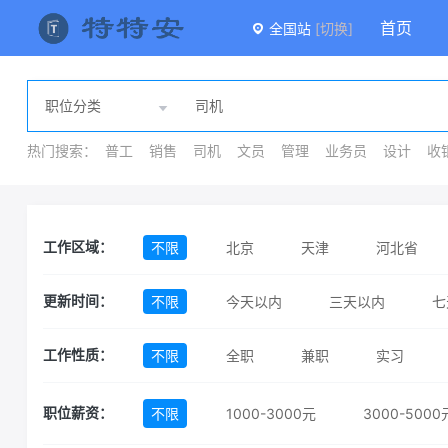
首页
全国站
[切换]
热门搜索：
普工
销售
司机
文员
管理
业务员
设计
收
不限
北京
天津
河北省
工作区域：
安徽省
福建省
江西省
山东
不限
今天以内
三天以内
七
更新时间：
贵州省
云南省
西藏自治区
不限
全职
兼职
实习
工作性质：
澳门特别行政区
不限
1000-3000元
3000-5000
职位薪资：