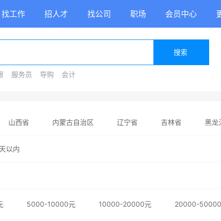
找工作
招人才
找公司
职场
会员中心
搜索
银
服务员
导购
会计
山西省
内蒙古自治区
辽宁省
吉林省
黑龙
省
河南省
湖北省
湖南省
广东省
广西
天以内
陕西省
甘肃省
青海省
宁夏回族自治区
新疆
元
5000-10000元
10000-20000元
20000-5000