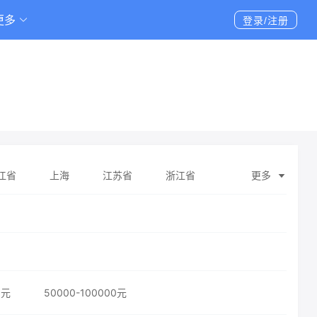
更多
登录/注册
江省
上海
江苏省
浙江省
更多
壮族自治区
海南省
重庆
四川省
维吾尔自治区
台湾省
香港特别行政区
0元
50000-100000元